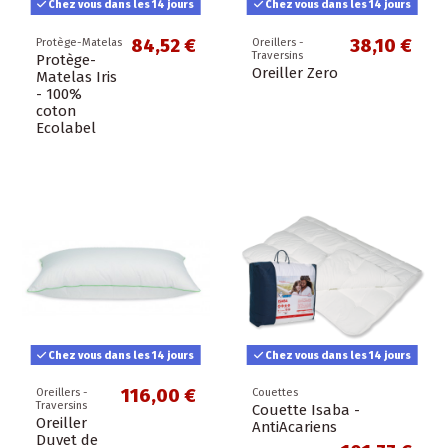
Chez vous dans les 14 jours
Chez vous dans les 14 jours
84,52 €
38,10 €
Protège-Matelas
Oreillers -
Traversins
Protège-
Oreiller Zero
Matelas Iris
- 100%
coton
Ecolabel
Chez vous dans les 14 jours
Chez vous dans les 14 jours
116,00 €
Oreillers -
Couettes
Traversins
Couette Isaba -
Oreiller
AntiAcariens
Duvet de