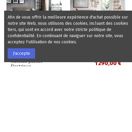
Afin de vous offrir la meilleure expérience d'achat possible sur
notre site Web, nous utilisons des cookies, incluant des cookies
tiers, qui sont en accord avec notre stricte politique de
Chez vous dans les 14 jours
Chez vous dans les 14 jours
confidentialité. En continuant de naviguer sur notre site, vous
acceptez l'utilisation de nos cookies.
Boxsprings
Boxsprings
Boxspring Léa 2
Boxspring Chiara 2
J'accepte
personnes avec
personnes - Fixe
matelas pocket -
1 290,00 €
Électrique
2 590,00 €