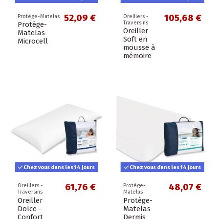
52,09 €
105,68 €
Protège-Matelas
Oreillers -
Traversins
Protège-
Oreiller
Matelas
Soft en
Microcell
mousse à
mémoire
Chez vous dans les 14 jours
Chez vous dans les 14 jours
61,76 €
48,07 €
Oreillers -
Protège-
Traversins
Matelas
Oreiller
Protège-
Dolce -
Matelas
Confort
Dermis