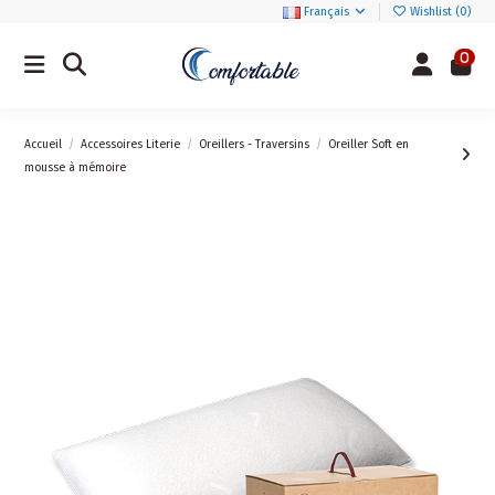
Français
Wishlist (
0
)
0
Accueil
Accessoires Literie
Oreillers - Traversins
Oreiller Soft en
mousse à mémoire