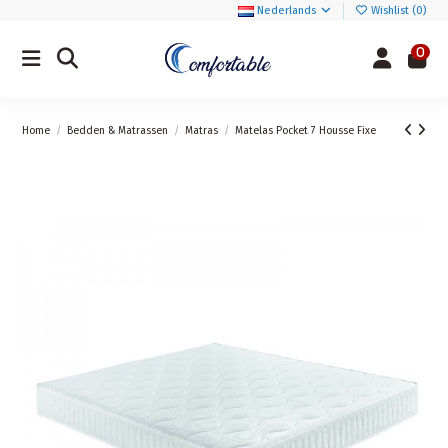
Nederlands
Wishlist (
0
)
0
Home
Bedden & Matrassen
Matras
Matelas Pocket 7 Housse Fixe