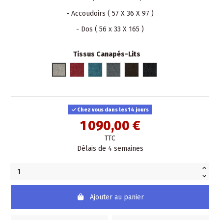
- Accoudoirs ( 57 X 36 X 97 )
- Dos ( 56 x 33 X 165 )
Tissus Canapés-Lits
Sable 03
Cerise 14
Vert d'eau 17
Nuage 23
Châtaigne 04
Anthracite 24
Chez vous dans les 14 jours
1 090,00 €
TTC
Délais de 4 semaines
Ajouter au panier