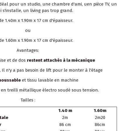
 idéal pour un studio, une chambre d'ami, uen pièce TV, un
 s'installe, un living pas trop grand.
e 1.40m x 1.90m x 17 cm d'épaisseur.
ou
de 1.60m x 1.90m x 17 cm d'épaisseur.
Avantages:
sise et de dos
restent attachés à la mécanique
, Il n'y a pas besoin de lift pour le monter à l'étage
houssable
et tissu lavable en machine
en treilli métallique électro soudé sous tension.
Tailles :
1.40 m
1.60m
tale
2m
2m20
r
86 cm
86cm