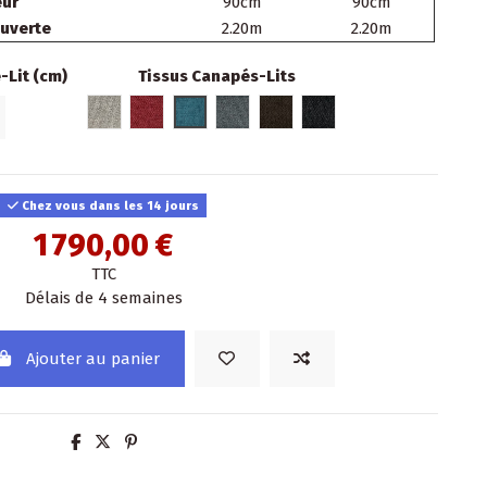
ur
90cm
90cm
uverte
2.20m
2.20m
Lit (cm)
Tissus Canapés-Lits
Sable 03
Cerise 14
Vert d'eau 17
Nuage 23
Châtaigne 04
Anthracite 24
Chez vous dans les 14 jours
1 790,00 €
TTC
Délais de 4 semaines
Ajouter au panier