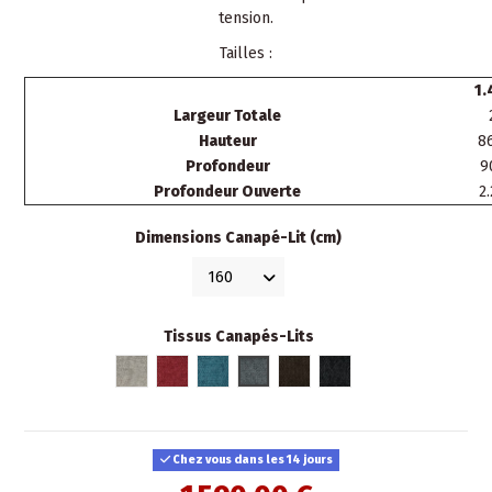
tension.
Tailles :
1.
Largeur Totale
Hauteur
8
Profondeur
9
Profondeur Ouverte
2
Dimensions Canapé-Lit (cm)
Tissus Canapés-Lits
Sable 03
Cerise 14
Vert d'eau 17
Nuage 23
Châtaigne 04
Anthracite 24
Chez vous dans les 14 jours