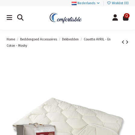
Nederlands
Wishlist (
0
)
0
Home
Beddengoed Accessoires
Dekbedden
Couette AVRIL - En
Coton - Moshy